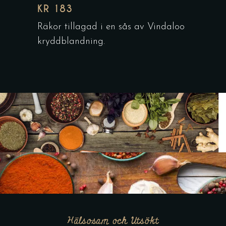
KR 183
Räkor tillagad i en sås av Vindaloo
kryddblandning.
Hälsosam och Utsökt